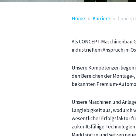
Home
»
Karriere
»
Concept
Als CONCEPT Maschinenbau Gm
industriellem Anspruch im Os
Unsere Kompetenzen liegen i
den Bereichen der Montage-, 
bekannten Premium-Automobi
Unsere Maschinen und Anlagen
Langlebigkeit aus, wodurch 
wesentlicher Erfolgsfaktor f
zukunftsfähige Technologien 
Marktspitze und setzen neue 