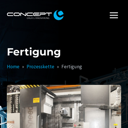
Zum
Inhalt
springen
Fertigung
Home
»
Prozesskette
»
Fertigung