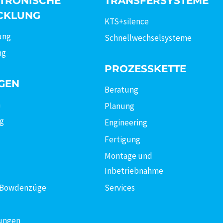
TRONISCHE
TRANSFERSYSTEME
CKLUNG
KTS+silence
ung
Schnellwechselsysteme
ng
PROZESSKETTE
GEN
Beratung
n
Planung
ng
Engineering
Fertigung
Montage und
Inbetriebnahme
 Bowdenzüge
Services
ungen